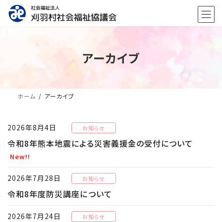
コ
ナ
ン
ビ
テ
ゲ
ン
ー
ツ
シ
アーカイブ
へ
ョ
ス
ン
キ
に
ッ
移
プ
動
ホーム
アーカイブ
2026年8月4日
お知らせ
令和8年熊本地震による災害義援金の受付について
New!!
2026年7月28日
お知らせ
令和8年度防災講座について
2026年7月24日
お知らせ