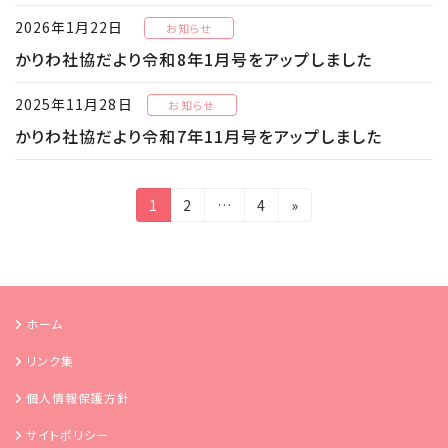
2026年1月22日
お知らせ
かりわ社協だより令和8年1月号をアップしました
2025年11月28日
お知らせ
かりわ社協だより令和7年11月号をアップしました
投
固
固
固
1
2
…
4
»
定
定
定
稿
ペ
ペ
ペ
の
ー
ー
ー
ジ
ジ
ジ
ペ
ホーム
ー
リンク集
ジ
個人情報保護方針
送
り
サイトポリシー