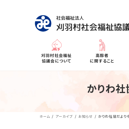
コ
ナ
ン
ビ
テ
ゲ
ン
ー
ツ
シ
へ
ョ
ス
ン
キ
に
刈羽村社会福祉
高齢者
ッ
移
協議会について
に関すること
プ
動
かりわ社
ホーム
アーカイブ
お知らせ
かりわ社協だより