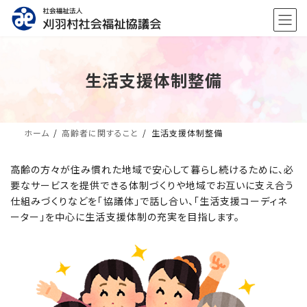
コ
ナ
ン
ビ
テ
ゲ
ン
ー
ツ
シ
生活支援体制整備
へ
ョ
ス
ン
キ
に
ッ
移
プ
動
ホーム
高齢者に関すること
生活支援体制整備
高齢の方々が住み慣れた地域で安心して暮らし続けるために、必
要なサービスを提供できる体制づくりや地域でお互いに支え合う
仕組みづくりなどを「協議体」で話し合い、「生活支援コーディネ
ーター」を中心に生活支援体制の充実を目指します。